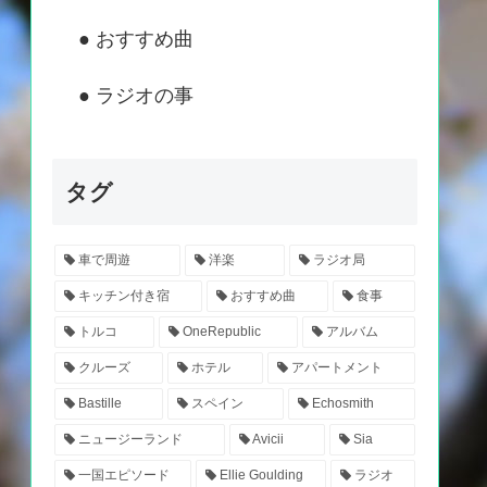
● おすすめ曲
● ラジオの事
タグ
車で周遊
洋楽
ラジオ局
キッチン付き宿
おすすめ曲
食事
トルコ
OneRepublic
アルバム
クルーズ
ホテル
アパートメント
Bastille
スペイン
Echosmith
ニュージーランド
Avicii
Sia
一国エピソード
Ellie Goulding
ラジオ