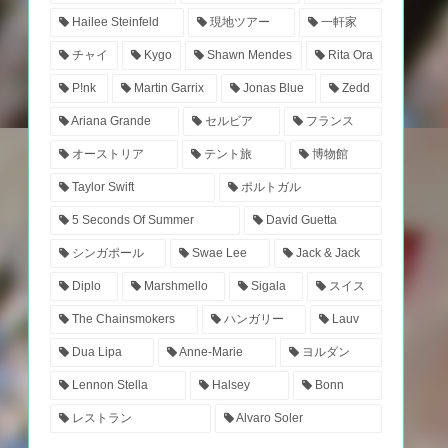
Hailee Steinfeld
現地ツアー
一軒家
チャイ
Kygo
Shawn Mendes
Rita Ora
P!nk
Martin Garrix
Jonas Blue
Zedd
Ariana Grande
セルビア
フランス
オーストリア
テント旅
博物館
Taylor Swift
ポルトガル
5 Seconds Of Summer
David Guetta
シンガポール
Swae Lee
Jack & Jack
Diplo
Marshmello
Sigala
スイス
The Chainsmokers
ハンガリー
Lauv
Dua Lipa
Anne-Marie
ヨルダン
Lennon Stella
Halsey
Bonn
レストラン
Alvaro Soler