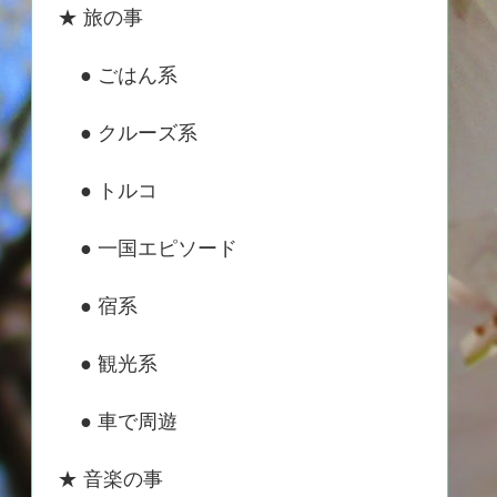
★ 旅の事
● ごはん系
● クルーズ系
● トルコ
● 一国エピソード
● 宿系
● 観光系
● 車で周遊
★ 音楽の事