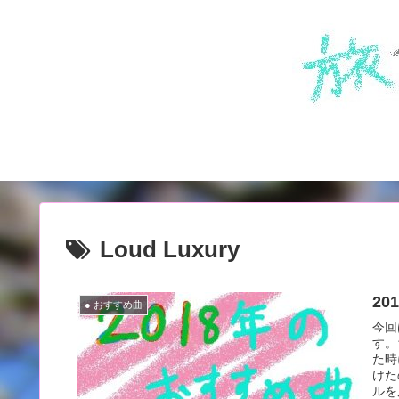
Loud Luxury
2
● おすすめ曲
今回
す。
た時
けた
ルを