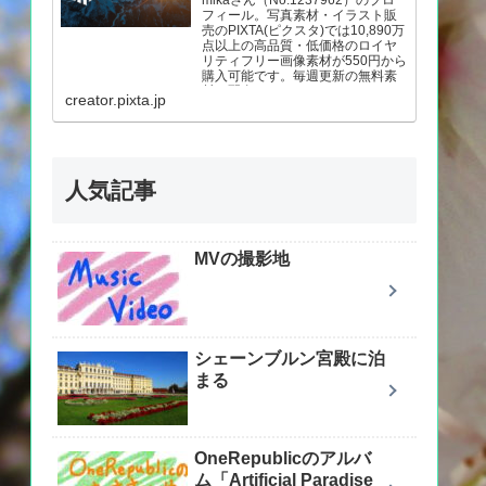
mikaさん（No.1237962）のプロ
フィール。写真素材・イラスト販
売のPIXTA(ピクスタ)では10,890万
点以上の高品質・低価格のロイヤ
リティフリー画像素材が550円から
購入可能です。毎週更新の無料素
材も配布しています。
creator.pixta.jp
人気記事
MVの撮影地
シェーンブルン宮殿に泊
まる
OneRepublicのアルバ
ム「Artificial Paradise