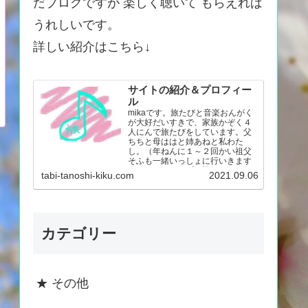
だブログですが 楽しく聴いて もらえれば
うれしいです。
詳しい紹介はこちら↓
サイトの紹介＆プロフィー
ル
mikaです。旅たびと音楽おんがく
が大好だいすきで、家族かぞく４
人にんで旅たびをしています。父
ちちと母ははと姉あねと私わた
し。（年ねんに１～２回かい祖父
そふも一緒いっしょに行いきます
が。） キャンプの旅たび…
tabi-tanoshi-kiku.com
2021.09.06
カテゴリー
★ その他