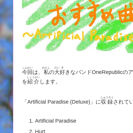
こんかい
わたし
だい
す
今回
は、
私
の
大
好
きなバンドOneRepublicのアルバ
しょうかい
を
紹介
します。
しゅうろく
「Artificial Paradise (Deluxe)」に
収録
されて
Artificial Paradise
Hurt