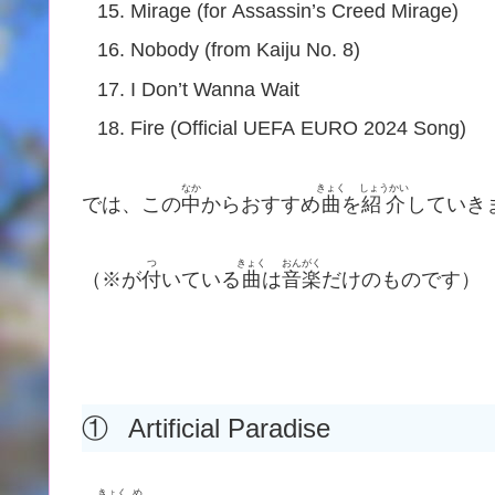
Mirage (for Assassin’s Creed Mirage)
Nobody (from Kaiju No. 8)
I Don’t Wanna Wait
Fire (Official UEFA EURO 2024 Song)
なか
きょく
しょうかい
では、この
中
からおすすめ
曲
を
紹介
していき
つ
きょく
おんがく
（※が
付
いている
曲
は
音楽
だけのものです）
①
Artificial Paradise
きょく
め