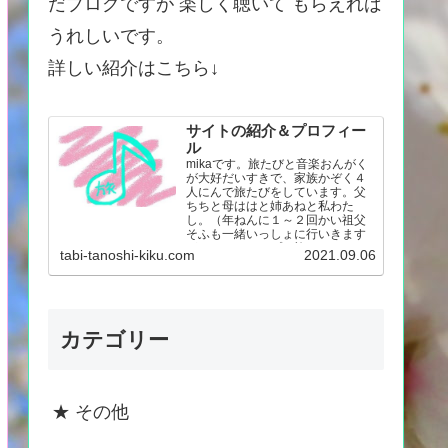
だブログですが 楽しく聴いて もらえれば
うれしいです。
詳しい紹介はこちら↓
サイトの紹介＆プロフィー
ル
mikaです。旅たびと音楽おんがく
が大好だいすきで、家族かぞく４
人にんで旅たびをしています。父
ちちと母ははと姉あねと私わた
し。（年ねんに１～２回かい祖父
そふも一緒いっしょに行いきます
が。） キャンプの旅たび…
tabi-tanoshi-kiku.com
2021.09.06
カテゴリー
★ その他