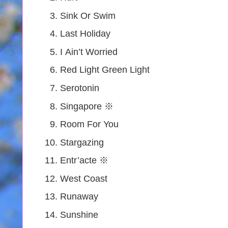
Sink Or Swim
Last Holiday
I Ain’t Worried
Red Light Green Light
Serotonin
Singapore ※
Room For You
Stargazing
Entr’acte ※
West Coast
Runaway
Sunshine