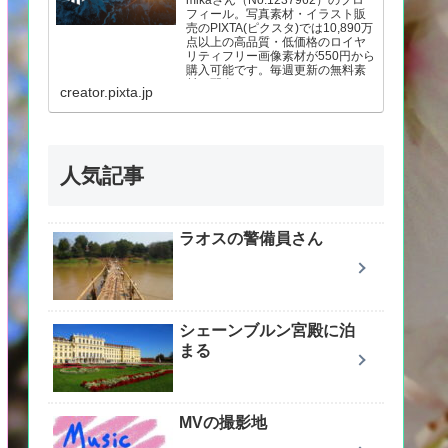
mikaさん（No.1237962）のプロ
フィール。写真素材・イラスト販
売のPIXTA(ピクスタ)では10,890万
点以上の高品質・低価格のロイヤ
リティフリー画像素材が550円から
購入可能です。毎週更新の無料素
材も配布しています。
creator.pixta.jp
人気記事
ラオスの警備員さん
シェーンブルン宮殿に泊
まる
MVの撮影地