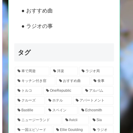
● おすすめ曲
● ラジオの事
タグ
車で周遊
洋楽
ラジオ局
キッチン付き宿
おすすめ曲
食事
トルコ
OneRepublic
アルバム
クルーズ
ホテル
アパートメント
Bastille
スペイン
Echosmith
ニュージーランド
Avicii
Sia
一国エピソード
Ellie Goulding
ラジオ