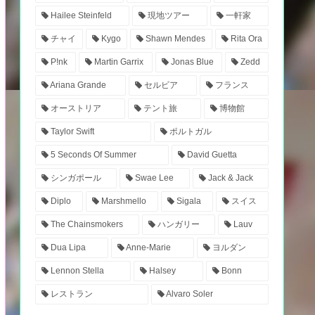
Hailee Steinfeld
現地ツアー
一軒家
チャイ
Kygo
Shawn Mendes
Rita Ora
P!nk
Martin Garrix
Jonas Blue
Zedd
Ariana Grande
セルビア
フランス
オーストリア
テント旅
博物館
Taylor Swift
ポルトガル
5 Seconds Of Summer
David Guetta
シンガポール
Swae Lee
Jack & Jack
Diplo
Marshmello
Sigala
スイス
The Chainsmokers
ハンガリー
Lauv
Dua Lipa
Anne-Marie
ヨルダン
Lennon Stella
Halsey
Bonn
レストラン
Alvaro Soler