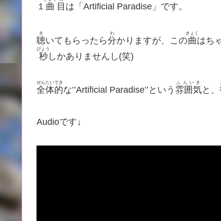
１
曲
目
は「Artificial Paradise」です。
き
わ
きょく
聴
いてもらったら
分
かりますが、この
曲
はちゃ
びょう
秒
しかありませんし(笑)
ぜんたいてき
ふんいき
全体的
な’’Artificial Paradise’’という
雰囲気
と、
Audioです↓