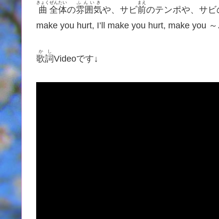
きょく
ぜんたい
ふんいき
まえ
曲
全体
の
雰囲気
や、サビ
前
のテンポや、サビの「Oo
make you hurt, I’ll make you hurt, make you
かし
歌詞
Videoです↓