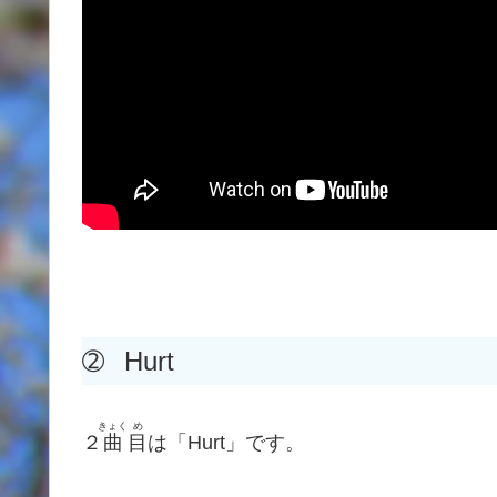
➁
Hurt
きょく
め
２
曲
目
は「Hurt」です。