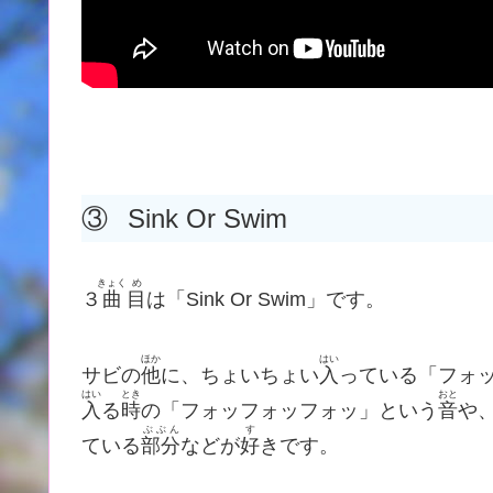
③
Sink Or Swim
きょく
め
３
曲
目
は「Sink Or Swim」です。
ほか
はい
サビの
他
に、ちょいちょい
入
っている「フォ
はい
とき
おと
入
る
時
の「フォッフォッフォッ」という
音
や
ぶぶん
す
ている
部分
などが
好
きです。