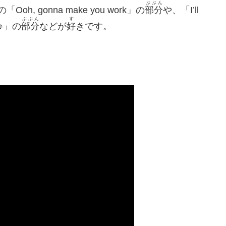
ぶぶん
h, gonna make you work」の
部分
や、「I’ll
ぶぶん
す
 ～♪」の
部分
などが
好
きです。