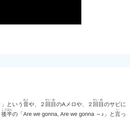
おと
かい
め
かい
め
ッ」という
音
や、２
回
目
のAメロや、２
回
目
のサビに
こうはん
い
、
後半
の「Are we gonna, Are we gonna ～♪」と
言
っ