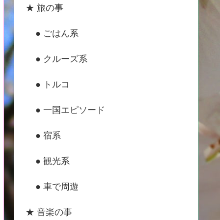
★ 旅の事
● ごはん系
● クルーズ系
● トルコ
● 一国エピソード
● 宿系
● 観光系
● 車で周遊
★ 音楽の事