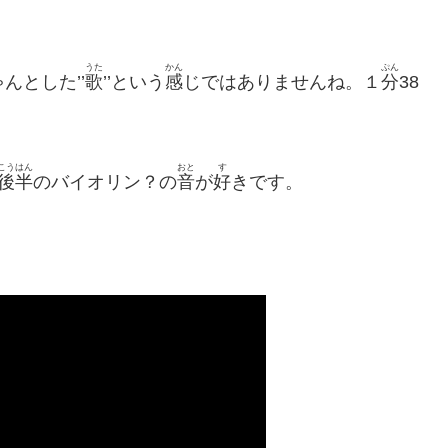
うた
かん
ぷん
んとした’’
歌
’’という
感
じではありませんね。１
分
38
こうはん
おと
す
後半
のバイオリン？の
音
が
好
きです。