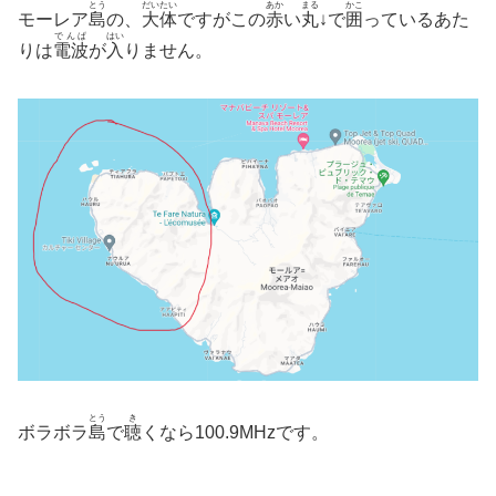
とう
だいたい
あか
まる
かこ
モーレア
島
の、
大体
ですがこの
赤
い
丸
↓で
囲
っているあた
でんぱ
はい
りは
電波
が
入
りません。
とう
き
ボラボラ
島
で
聴
くなら100.9MHzです。