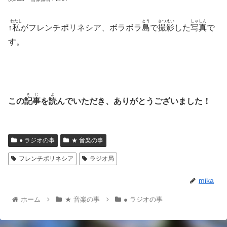
わたし
とう
さつえい
しゃしん
↑
私
がフレンチポリネシア、ボラボラ
島
で
撮影
した
写真
で
す。
きじ
よ
この
記事
を
読
んでいただき、ありがとうございました！
● ラジオの事
★ 音楽の事
フレンチポリネシア
ラジオ局
mika
ホーム
★ 音楽の事
● ラジオの事