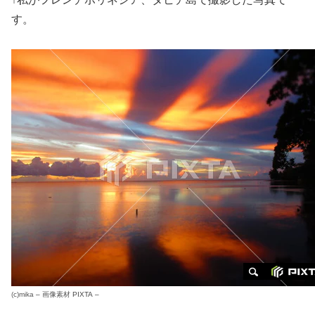
す。
(c)
mika
–
画像素材
PIXTA –