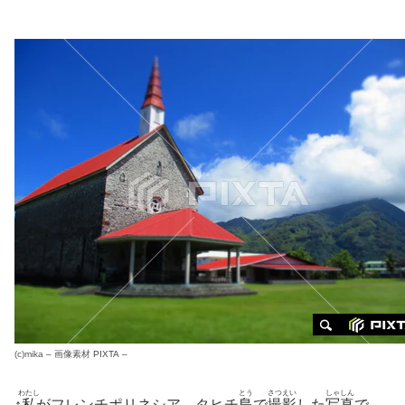
(c)
mika
–
画像素材
PIXTA –
わたし
とう
さつえい
しゃしん
↑
私
がフレンチポリネシア、タヒチ
島
で
撮影
した
写真
で