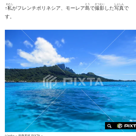
わたし
とう
さつえい
しゃしん
↑
私
がフレンチポリネシア、モーレア
島
で
撮影
した
写真
で
す。
(c)
mika
–
画像素材
PIXTA –