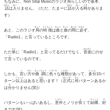
ちなみに、Non Stop Musicのラジオ
局
らしいので
基本
、
はなし
はい
はなし
はい
とき
話
は
入
りません。（ただ、たまーに
話
が
入
る
時
がありま
す）
きょく
とくちょう
きょく
きょく
あいだ
かなら
あと、このラジオ
局
の
特徴
は
曲
と
曲
の
間
に
必
ず、
い
「Radio1」と
言
っているところです。
たん
い
おんがく
ただ
単
に「Radio1」と
言
ってるだけでなく、
音楽
にのせ
い
て
言
っているのです。
い
かた
きょくちょう
いろいろ
しゅるい
たぶん
しかも、
言
い
方
や
曲調
に
色々
な
種類
があって、
多分
10パ
いじょう
おも
せいしき
なん
ターン
以上
はあると
思
います！（
正式
に
何
パターンあるか
わ
は
分
かりません(笑)）
いがい
よ
けっこう
す
パターンもいっぱいあるし、
意外
とノリが
良
くて
結構
、
好
きです(笑)