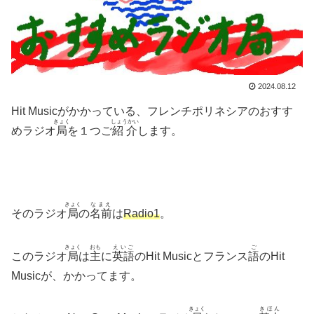
2024.08.12
Hit Musicがかかっている、フレンチポリネシアのおすす
きょく
しょうかい
めラジオ
局
を１つご
紹介
します。
きょく
なまえ
そのラジオ
局
の
名前
は
Radio1
。
きょく
おも
えいご
ご
このラジオ
局
は
主
に
英語
のHit Musicとフランス
語
のHit
Musicが、かかってます。
きょく
きほん