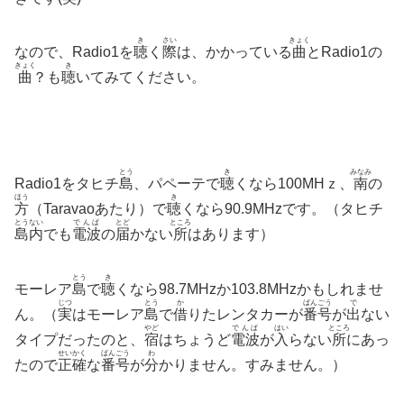
き
さい
きょく
なので、Radio1を
聴
く
際
は、かかっている
曲
とRadio1の
きょく
き
曲
？も
聴
いてみてください。
とう
き
みなみ
Radio1をタヒチ
島
、パペーテで
聴
くなら100MHｚ、
南
の
ほう
き
方
（Taravaoあたり）で
聴
くなら90.9MHzです。（タヒチ
とうない
でんぱ
とど
ところ
島内
でも
電波
の
届
かない
所
はあります）
とう
き
モーレア
島
で
聴
くなら98.7MHzか103.8MHzかもしれませ
じつ
とう
か
ばんごう
で
ん。（
実
はモーレア
島
で
借
りたレンタカーが
番号
が
出
ない
やど
でんぱ
はい
ところ
タイプだったのと、
宿
はちょうど
電波
が
入
らない
所
にあっ
せいかく
ばんごう
わ
たので
正確
な
番号
が
分
かりません。すみません。）