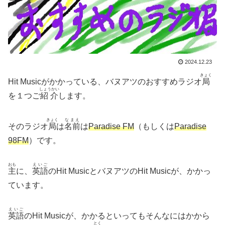
2024.12.23
きょく
Hit Musicがかかっている、バヌアツのおすすめラジオ
局
しょうかい
を１つご
紹介
します。
きょく
なまえ
そのラジオ
局
は
名前
は
Paradise FM
（もしくは
Paradise
98FM
）です。
おも
えいご
主
に、
英語
のHit MusicとバヌアツのHit Musicが、かかっ
ています。
えいご
英語
のHit Musicが、かかるといってもそんなにはかから
とく