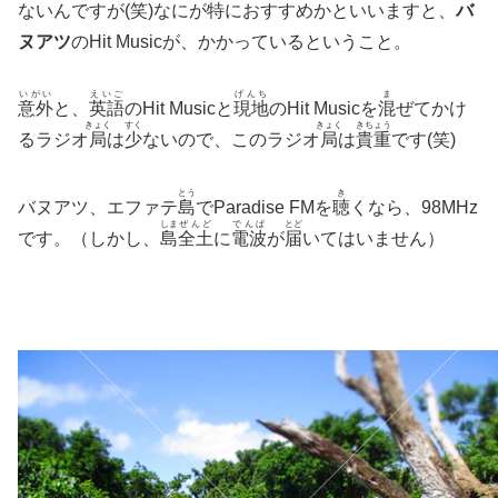
ないんですが(笑)なにが
特
におすすめかといいますと、
バ
ヌアツ
のHit Musicが、かかっているということ。
いがい
えいご
げんち
ま
意外
と、
英語
のHit Musicと
現地
のHit Musicを
混
ぜてかけ
きょく
すく
きょく
きちょう
るラジオ
局
は
少
ないので、このラジオ
局
は
貴重
です(笑)
とう
き
バヌアツ、エファテ
島
でParadise FMを
聴
くなら、98MHz
しま
ぜんど
でんぱ
とど
です。（しかし、
島
全土
に
電波
が
届
いてはいません）