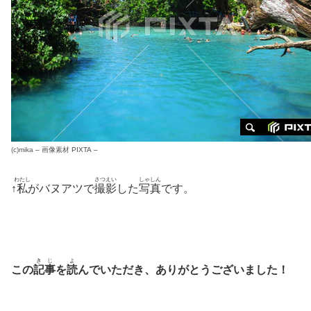
(c)
mika
–
画像素材
PIXTA –
わたし
さつえい
しゃしん
↑
私
がバヌアツで
撮影
した
写真
です。
きじ
よ
この
記事
を
読
んでいただき、ありがとうございました！