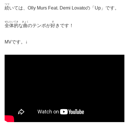
つづ
続
いては、Olly Murs Feat. Demi Lovatoの「Up」です。
ぜんたい
てき
きょく
す
全体
的
な
曲
のテンポが
好
きです！
MVです。↓