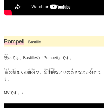
Pompeii
Bastille
つづ
続
いては、Bastilleの「Pompeii」です。
きょく
はじ
ぶぶん
ぜんたい
てき
よ
す
曲
の
始
まりの
部分
や、
全体
的
なノリの
良
さなどが
好
きで
す。
MVです。↓