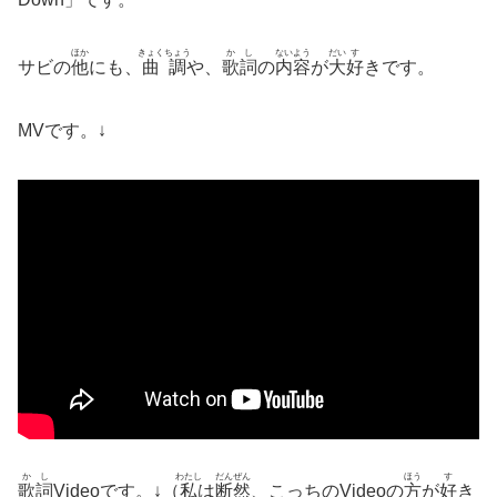
ほか
きょくちょう
かし
ないよう
だい
す
サビの
他
にも、
曲調
や、
歌詞
の
内容
が
大
好
きです。
MVです。↓
かし
わたし
だんぜん
ほう
す
歌詞
Videoです。↓（
私
は
断然
、こっちのVideoの
方
が
好
き