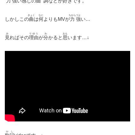
力
強
い
感
じの
曲調
などが
好
きです。
きょく
なに
ちから
づよ
しかしこの
曲
は
何
よりもMVが
力
強
い…
み
りゆう
わ
おも
見
ればその
理由
が
分
かると
思
います…↓
かし