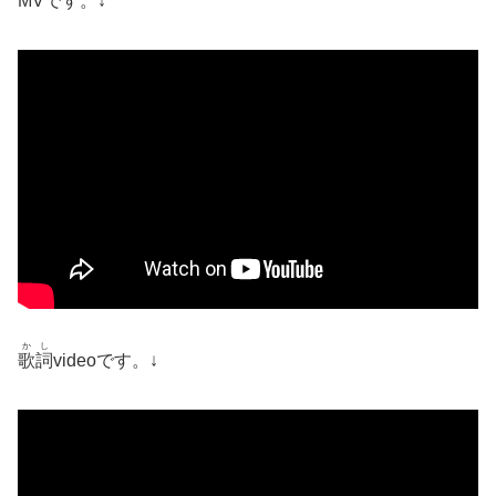
MVです。↓
かし
歌詞
videoです。↓