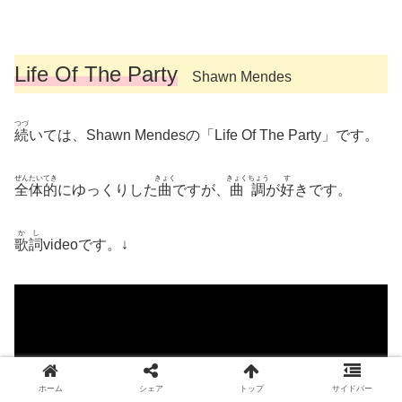
Life Of The Party
Shawn Mendes
つづ
続
いては、Shawn Mendesの「Life Of The Party」です。
ぜんたい
てき
きょく
きょくちょう
す
全体
的
にゆっくりした
曲
ですが、
曲調
が
好
きです。
かし
歌詞
videoです。↓
ホーム
シェア
トップ
サイドバー