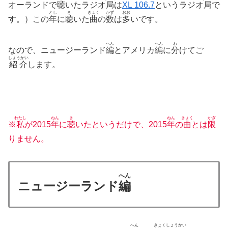
オーランドで
聴
いたラジオ
局
は
XL 106.7
というラジオ
局
で
とし
き
きょく
かず
おお
す。）この
年
に
聴
いた
曲
の
数
は
多
いです。
へん
へん
わ
なので、ニュージーランド
編
とアメリカ
編
に
分
けてご
しょうかい
紹介
します。
わたし
ねん
き
ねん
きょく
かぎ
※
私
が2015
年
に
聴
いたというだけで、2015
年
の
曲
とは
限
りません。
へん
ニュージーランド
編
へん
きょく
しょうかい