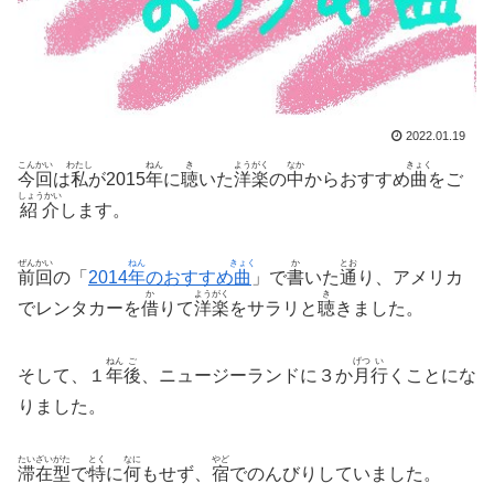
2022.01.19
こんかい
わたし
ねん
き
ようがく
なか
きょく
今回
は
私
が2015
年
に
聴
いた
洋楽
の
中
からおすすめ
曲
をご
しょうかい
紹介
します。
ぜんかい
ねん
きょく
か
とお
前回
の「
2014
年
のおすすめ
曲
」で
書
いた
通
り、アメリカ
か
ようがく
き
でレンタカーを
借
りて
洋楽
をサラリと
聴
きました。
ねん
ご
げつ
い
そして、１
年
後
、ニュージーランドに３か
月
行
くことにな
りました。
たいざいがた
とく
なに
やど
滞在型
で
特
に
何
もせず、
宿
でのんびりしていました。