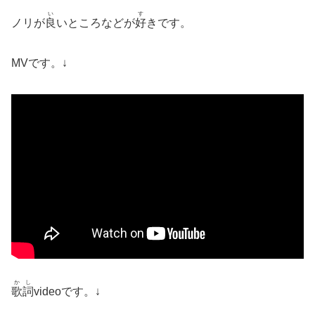
い
す
ノリが
良
いところなどが
好
きです。
MVです。↓
かし
歌詞
videoです。↓