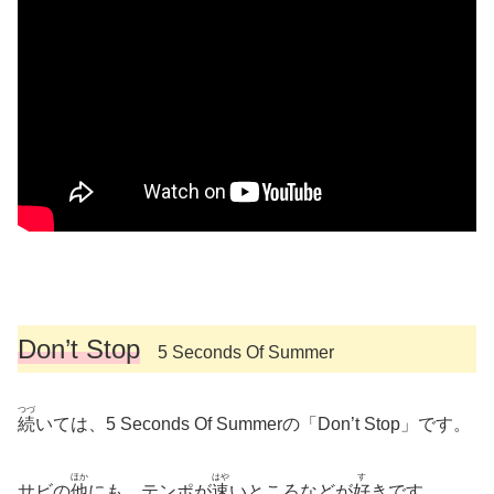
Don’t Stop
5 Seconds Of Summer
つづ
続
いては、5 Seconds Of Summerの「Don’t Stop」です。
ほか
はや
す
サビの
他
にも、テンポが
速
いところなどが
好
きです。