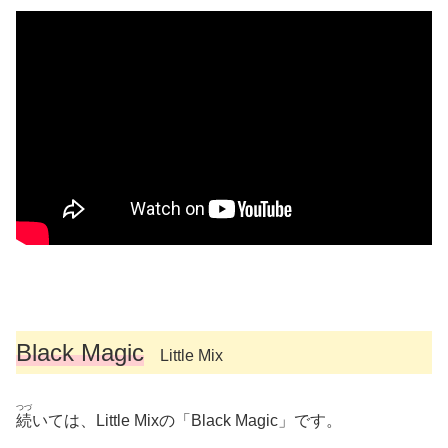
Black Magic
Little Mix
つづ
続
いては、Little Mixの「Black Magic」です。