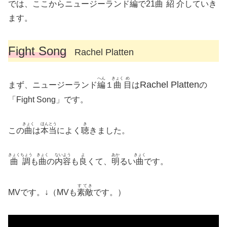
では、ここからニュージーランド
編
で21
曲
紹介
していき
ます。
Fight Song
Rachel Platten
へん
きょく
め
Rachel Platten
まず、ニュージーランド
編
１
曲
目
は
の
「Fight Song」です。
きょく
ほんとう
き
この
曲
は
本当
によく
聴
きました。
きょくちょう
きょく
ないよう
よ
あか
きょく
曲調
も
曲
の
内容
も
良
くて、
明
るい
曲
です。
すてき
MVです。↓（MVも
素敵
です。）