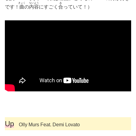
きょく
ないよう
あ
です！
曲
の
内容
にすごく
合
っていて！）
Up
Olly Murs Feat. Demi Lovato