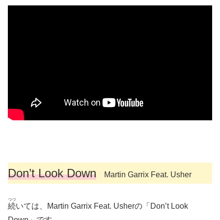
Don’t Look Down
Martin Garrix Feat. Usher
つづ
続
いては、Martin Garrix Feat. Usherの「Don’t Look
Down」です。