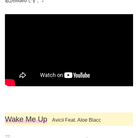
歌詞
videoです。↓
Wake Me Up
Avicii
Feat. Aloe Blacc
つづ