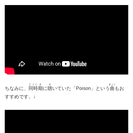
どうじ
き
き
きょく
ちなみに、
同時
期
に
聴
いていた「Poison」という
曲
もお
すすめです。↓