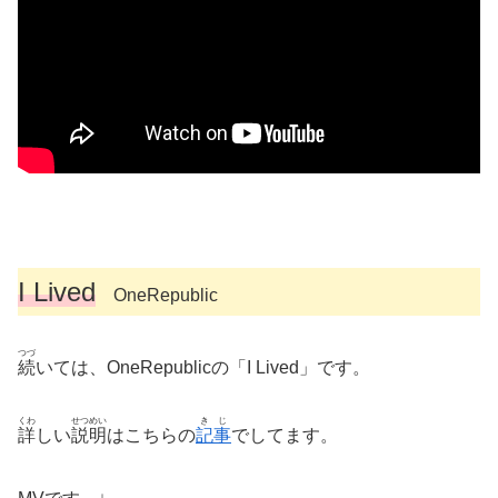
I Lived
OneRepublic
つづ
続
いては、OneRepublicの「I Lived」です。
くわ
せつめい
きじ
詳
しい
説明
はこちらの
記事
でしてます。