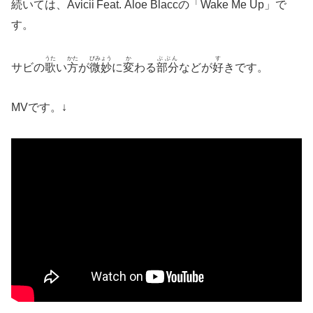
続
いては、Avicii
Feat. Aloe Blaccの「Wake Me Up」で
す。
うた
かた
びみょう
か
ぶぶん
す
サビの
歌
い
方
が
微妙
に
変
わる
部分
などが
好
きです。
MVです。↓