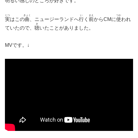
明
るい
感
じのところが
好
きです。
じつ
きょく
い
まえ
つか
実
はこの
曲
、ニュージーランドへ
行
く
前
からCMに
使
われ
き
ていたので、
聴
いたことがありました。
MVです。↓