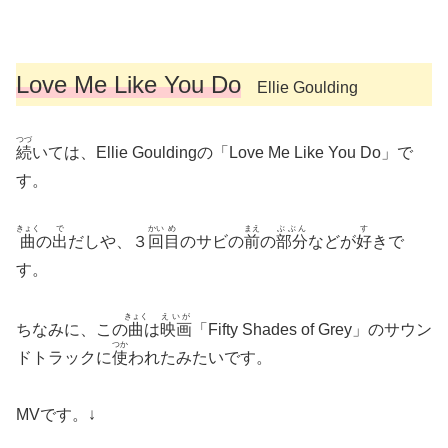
Love Me Like You Do
Ellie Goulding
つづ
続
いては、Ellie Gouldingの「Love Me Like You Do」で
す。
きょく
で
かい
め
まえ
ぶぶん
す
曲
の
出
だしや、３
回
目
のサビの
前
の
部分
などが
好
きで
す。
きょく
えいが
ちなみに、この
曲
は
映画
「Fifty Shades of Grey」のサウン
つか
ドトラックに
使
われたみたいです。
MVです。↓