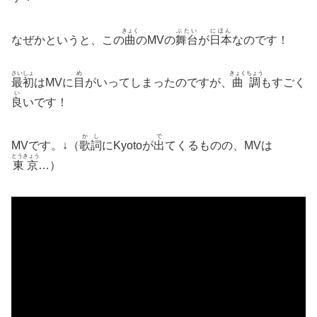
きょく
ぶたい
にほん
なぜかというと、この
曲
のMVの
舞台
が
日本
なのです！
さいしょ
め
きょくちょう
最初
はMVに
目
がいってしまったのですが、
曲調
もすごく
い
良
いです！
かし
で
MVです。↓（
歌詞
にKyotoが
出
てくるものの、MVは
とうきょう
東京
…）