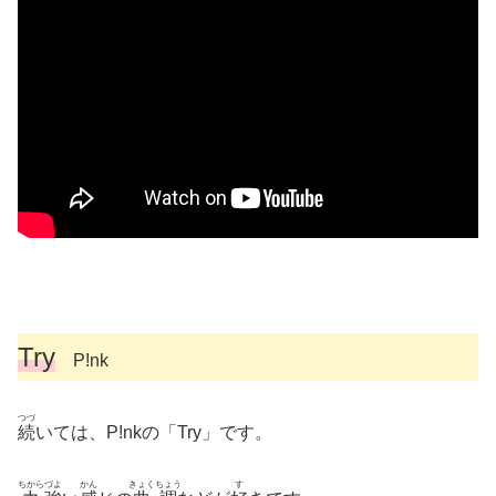
Try
P!nk
つづ
続
いては、P!nkの「Try」です。
ちから
づよ
かん
きょくちょう
す