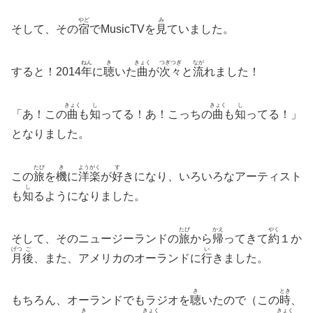
やど
み
そして、その
宿
でMusicTVを
見
ていました。
ねん
き
きょく
つぎつぎ
なが
すると！2014
年
に
聴
いた
曲
が
次々
と
流
れました！
きょく
し
きょく
し
「あ！この
曲
も
知
ってる！あ！こっちの
曲
も
知
ってる！」
となりました。
たび
き
ようがく
す
この
旅
を
機
に
洋楽
が
好
きになり、いろいろなアーティスト
し
も
知
るようになりました。
たび
かえ
やく
そして、そのニュージーランドの
旅
から
帰
ってきて
約
１か
げつ
ご
い
月
後
、また、アメリカのオーランドに
行
きました。
き
とき
もちろん、オーランドでもラジオを
聴
いたので（この
時
、
き
きょく
きょく