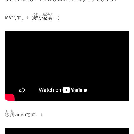
てき
にんじゃ
MVです。↓（
敵
が
忍者
…）
かし
歌詞
videoです。↓