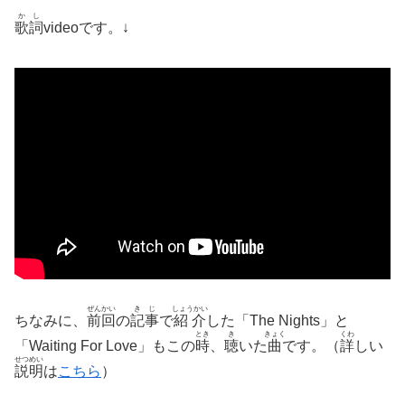
かし
歌詞
videoです。↓
ぜんかい
きじ
しょうかい
ちなみに、
前回
の
記事
で
紹介
した「The Nights」と
とき
き
きょく
くわ
「Waiting For Love」もこの
時
、
聴
いた
曲
です。（
詳
しい
せつめい
説明
は
こちら
）