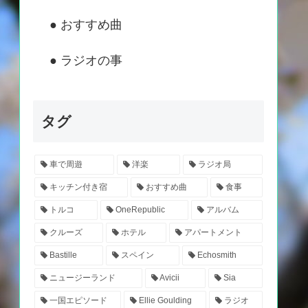
● おすすめ曲
● ラジオの事
タグ
車で周遊
洋楽
ラジオ局
キッチン付き宿
おすすめ曲
食事
トルコ
OneRepublic
アルバム
クルーズ
ホテル
アパートメント
Bastille
スペイン
Echosmith
ニュージーランド
Avicii
Sia
一国エピソード
Ellie Goulding
ラジオ