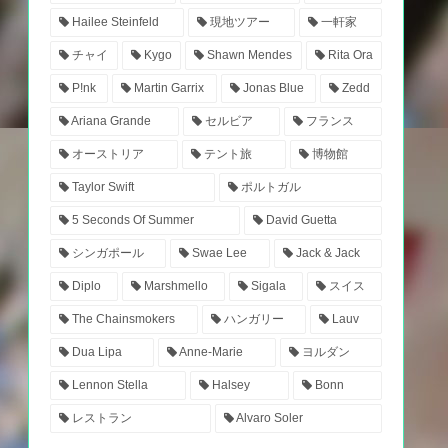
Hailee Steinfeld
現地ツアー
一軒家
チャイ
Kygo
Shawn Mendes
Rita Ora
P!nk
Martin Garrix
Jonas Blue
Zedd
Ariana Grande
セルビア
フランス
オーストリア
テント旅
博物館
Taylor Swift
ポルトガル
5 Seconds Of Summer
David Guetta
シンガポール
Swae Lee
Jack & Jack
Diplo
Marshmello
Sigala
スイス
The Chainsmokers
ハンガリー
Lauv
Dua Lipa
Anne-Marie
ヨルダン
Lennon Stella
Halsey
Bonn
レストラン
Alvaro Soler