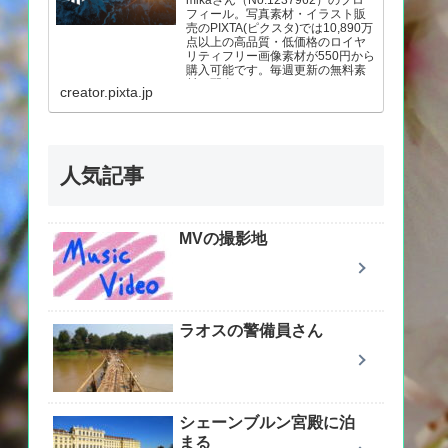
mikaさん（No.1237962）のプロ
フィール。写真素材・イラスト販
売のPIXTA(ピクスタ)では10,890万
点以上の高品質・低価格のロイヤ
リティフリー画像素材が550円から
購入可能です。毎週更新の無料素
材も配布しています。
creator.pixta.jp
人気記事
MVの撮影地
ラオスの警備員さん
シェーンブルン宮殿に泊
まる