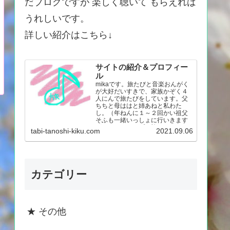
だブログですが 楽しく聴いて もらえれば
うれしいです。
詳しい紹介はこちら↓
サイトの紹介＆プロフィー
ル
mikaです。旅たびと音楽おんがく
が大好だいすきで、家族かぞく４
人にんで旅たびをしています。父
ちちと母ははと姉あねと私わた
し。（年ねんに１～２回かい祖父
そふも一緒いっしょに行いきます
が。） キャンプの旅たび…
tabi-tanoshi-kiku.com
2021.09.06
カテゴリー
★ その他