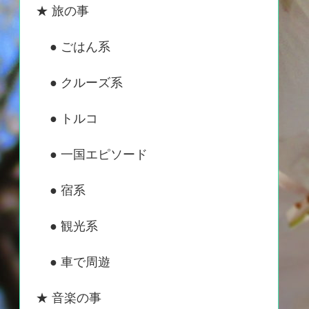
★ 旅の事
● ごはん系
● クルーズ系
● トルコ
● 一国エピソード
● 宿系
● 観光系
● 車で周遊
★ 音楽の事